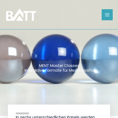
Zum
Inhalt
springen
MENT Master Classes
Interaktive Formate für Medienprofis
In sechs unterschiedlichen Panels werden