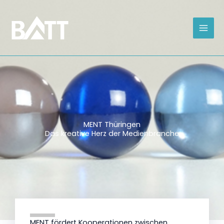
Zum
Inhalt
springen
MENT Thüringen
Das kreative Herz der Medienbranche
MENT fördert Kooperationen zwischen